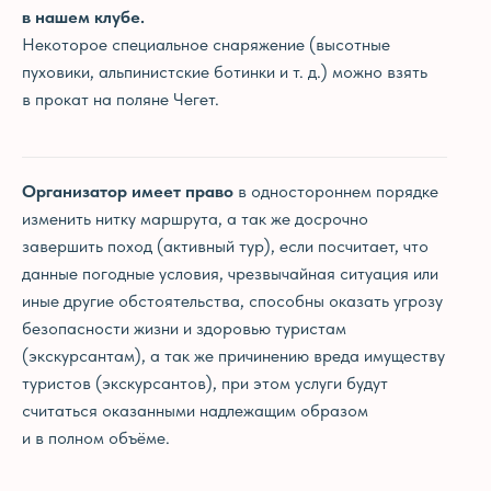
в нашем клубе.
Некоторое специальное снаряжение (высотные
пуховики, альпинистские ботинки и т. д.) можно взять
в прокат на поляне Чегет.
Организатор имеет право
в одностороннем порядке
изменить нитку маршрута, а так же досрочно
завершить поход (активный тур), если посчитает, что
данные погодные условия, чрезвычайная ситуация или
иные другие обстоятельства, способны оказать угрозу
безопасности жизни и здоровью туристам
ВНИМАНИЕ!
(экскурсантам), а так же причинению вреда имуществу
туристов (экскурсантов), при этом услуги будут
Наши друзья действующие спортсмены-
считаться оказанными надлежащим образом
альпинисты, инструктора по альпинизму,
и в полном объёме.
организуют восхождения на Эльбрус и Казбек.
На этой странице мы размещаем календарь
их восхождений.