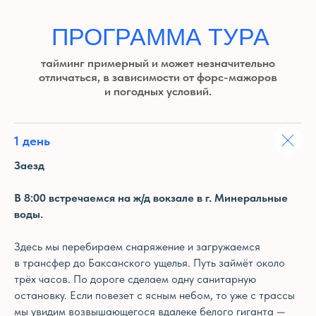
НАВИГАЦИЯ
Однодневные туры
О турклубе
Многодневные туры
Подарочные
сертификаты и бонусы
Восхождения
Корпоративным
на Эльбрус и Казбек
клиентам
Снаряжение
1 день
Реквизиты для оплаты
Заезд
В 8:00 встречаемся на ж/д вокзале в г. Минеральные
воды.
Здесь мы перебираем снаряжение и загружаемся
в трансфер до Баксанского ущелья. Путь займёт около
трёх часов. По дороге сделаем одну санитарную
остановку. Если повезет с ясным небом, то уже с трассы
мы увидим возвышающегося вдалеке белого гиганта —