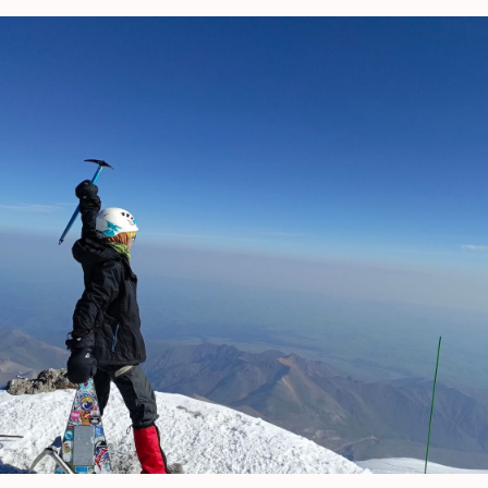
Если вас интересует восхождение, то вы
можете оставить заявку на нашем сайте и с
вами свяжется непосредственно организатор
и даст подробную консультацию.
Информация о восхождениях,
размещённых на нашем сайте, носит
исключительно информационный
характер.
ИНФОРМАЦИЯ
ТУРКЛУБ «НОВОРОС»
Договор оферты
+7-999-412-33-33
tourclub-novoros@yandex.ru
Ответы на вопросы
Пользовательское
соглашение
Политика
конфиденциальности