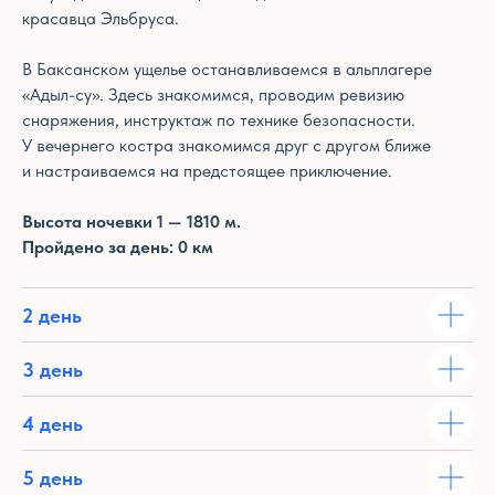
красавца Эльбруса.
В Баксанском ущелье останавливаемся в альплагере
«Адыл-су». Здесь знакомимся, проводим ревизию
снаряжения, инструктаж по технике безопасности.
У вечернего костра знакомимся друг с другом ближе
и настраиваемся на предстоящее приключение.
Высота ночевки 1 — 1810 м.
Пройдено за день: 0 км
© 2025. Все права защищены. Турклуб «НОВОРОС»
Сайт сделали МЫ С КОТОМ
2 день
*Insagram принадлежит Мета, признанной в РФ
экстремистской организацией
3 день
4 день
5 день