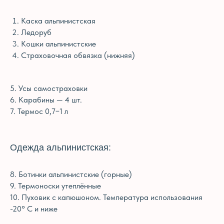
Каска альпинистская
Ледоруб
Кошки альпинистские
Страховочная обвязка (нижняя)
5. Усы самостраховки
6. Карабины — 4 шт.
7. Термос 0,7−1 л
Одежда альпинистская:
8. Ботинки альпинистские (горные)
ПРОГРАММА ТУРА
9. Термоноски утеплённые
тайминг примерный и может незначительно
10. Пуховик с капюшоном. Температура использования
отличаться, в зависимости от форс-мажоров
и погодных условий.
-20° С и ниже