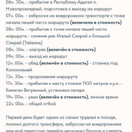
06ч. 30м. - прибытие в Республику Адыгея п.
Новопрохладный, подготовка к выходу на маршрут
07ч. 00м. - заброска на внедорожном транспорте к точке
начала пешей части маршрута
(включена в стоимость)
08ч. 00м. - прибытие к точке начала пешей части
маршрута - слияние рек Малый Сахрай и Большой
Сахрай (Тайвань)
08ч. 30м. - завтрак
(включён в стоимость)
09ч. 00м. - выход на маршрут
12ч. 00м. - обед
(включён в стоимость)
- стоянка под
Колокольней
13ч. 30м. - продолжение маршрута
17ч. 30м. - прибытие к месту стоянки 1930 метров н.у.м. -
балаган Ветренный, установка лагеря
19ч. 00м. - ужин
(включён в стоимость)
, личное время
22ч. 00м. - общий отбой
Первый день будет одним из самых трудных в походе,
помимо долгого трансфера, заброски на внедорожнике
нам ещё предстоит перейти несколько бродов и сделать