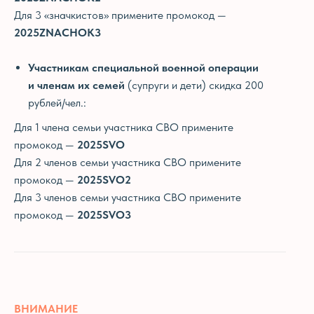
Для 3 «значкистов» примените промокод —
2025ZNACHOK3
Участникам специальной военной операции
и членам их семей
(супруги и дети) скидка 200
рублей/чел.:
ИНФОРМАЦИЯ
ТУРКЛУБ «НОВОРОС»
Договор оферты
+7-999-412-33-33
Для 1 члена семьи участника СВО примените
tourclub-novoros@yandex.ru
Ответы на вопросы
промокод —
2025SVO
Пользовательское
Для 2 членов семьи участника СВО примените
соглашение
промокод —
2025SVO2
Политика
Для 3 членов семьи участника СВО примените
конфиденциальности
промокод —
2025SVO3
НАВИГАЦИЯ
Однодневные туры
О турклубе
Многодневные туры
Подарочные
сертификаты и бонусы
Восхождения
ВНИМАНИЕ
Корпоративным
на Эльбрус и Казбек