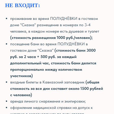
НЕ ВХОДИТ:
проживание во время ПОЛУДНЁВКИ в гостевом
доме "Сказка" размещение в номерах по 3-4
человека, в каждом номере есть душевая и туалет
ЧТО БРАТЬ С СОБОЙ
ДОГОВОР ОФЕРТЫ
(стоимость размещения 1000 руб./человек);
посещение бани во время ПОЛУДНЁВКИ в
гостевом доме "Сказка"
(стоимость бани 3000
руб. за 2 часа + 500 руб. за каждый
дополнительный час, стоимость бани делится
пропорционально между количеством
участников)
входные билеты в Кавказский заповедник
(общая
стоимость за все дни составит около 1500 рублей
с человека)
аренда личного снаряжения и экипировки;
оформление медицинской справки на допуск к
участию в соревнованиях по виду спорта -